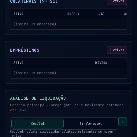
COLATERAIS (>= $1)
0 ativos
ATIVO
SUPPLY
USD
APY
(insira um endereço)
EMPRÉSTIMOS
0 ativos
ATIVO
DÍVIDA
(insira um endereço)
ANÁLISE DE LIQUIDAÇÃO
Cenário principal, preço-gatilho e movimento estimado
até HF≈1.
i
Coupled
Single-asset
Coupled: colaterais/dívidas voláteis relevantes se movem
juntos.