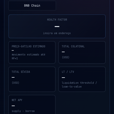
BNB Chain
HEALTH FACTOR
—
insira um endereço
PREÇO-GATILHO ESTIMADO
TOTAL COLATERAL
—
—
movimento estimado até
(USD)
HF≈1
TOTAL DÍVIDA
LT / LTV
—
—
(USD)
liquidation threshold /
loan-to-value
NET APY
—
supply - borrow