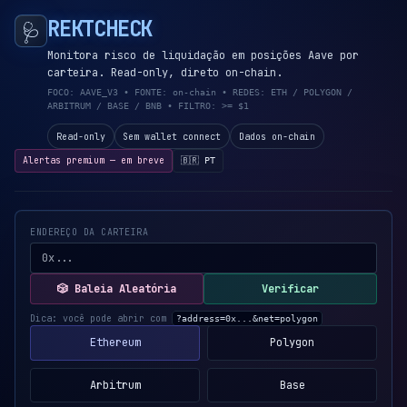
REKTCHECK
🩺
Monitora risco de liquidação em posições Aave por
carteira. Read-only, direto on-chain.
FOCO: AAVE_V3 • FONTE: on-chain • REDES: ETH / POLYGON /
ARBITRUM / BASE / BNB • FILTRO: >= $1
Read-only
Sem wallet connect
Dados on-chain
Alertas premium — em breve
🇧🇷 PT
ENDEREÇO DA CARTEIRA
🎲
Baleia Aleatória
Verificar
Dica: você pode abrir com
?address=0x...&net=polygon
Ethereum
Polygon
Arbitrum
Base